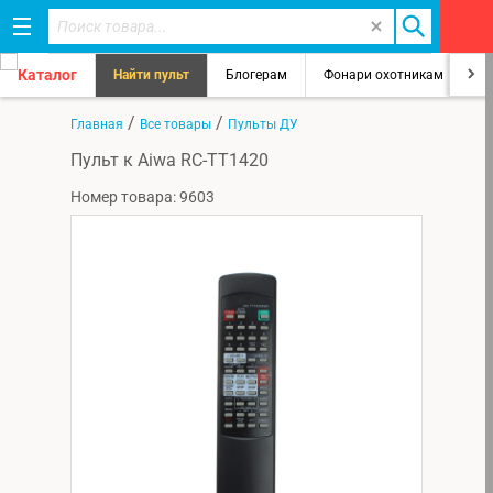
Каталог
Найти пульт
Блогерам
Фонари охотникам
8
/
/
Главная
Все товары
Пульты ДУ
Пульт к Aiwa RC-TT1420
Номер товара: 9603