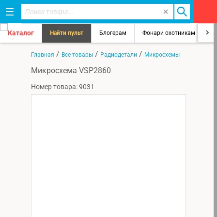
Каталог
Найти пульт
Блогерам
Фонари охотникам
8
/
/
/
Главная
Все товары
Радиодетали
Микросхемы
Микросхема VSP2860
Номер товара: 9031