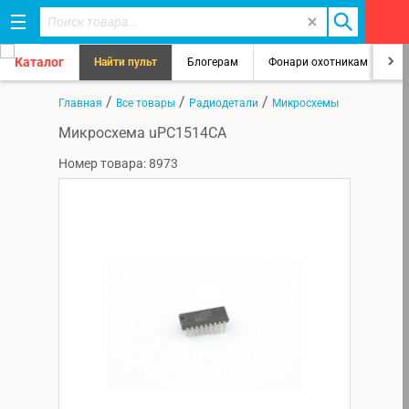
Каталог
Найти пульт
Блогерам
Фонари охотникам
8
/
/
/
Главная
Все товары
Радиодетали
Микросхемы
Микросхема uPC1514CA
Номер товара: 8973