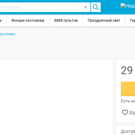
м
Фонари охотникам
8888 пультов
Праздничный свет
Ги
росхемы
2
Есть на
Достав