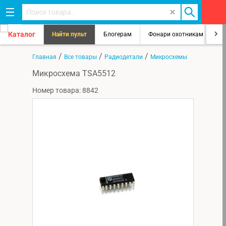
Каталог
Найти пульт
Блогерам
Фонари охотникам
8
/
/
/
Главная
Все товары
Радиодетали
Микросхемы
Микросхема TSA5512
Номер товара: 8842