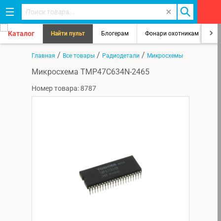
Каталог
Найти пульт
Блогерам
Фонари охотникам
8
/
/
/
Главная
Все товары
Радиодетали
Микросхемы
Микросхема TMP47C634N-2465
Номер товара: 8787