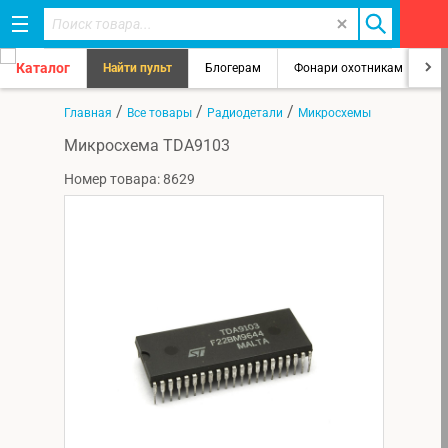
Каталог
Найти пульт
Блогерам
Фонари охотникам
8
/
/
/
Главная
Все товары
Радиодетали
Микросхемы
Микросхема TDA9103
Номер товара: 8629