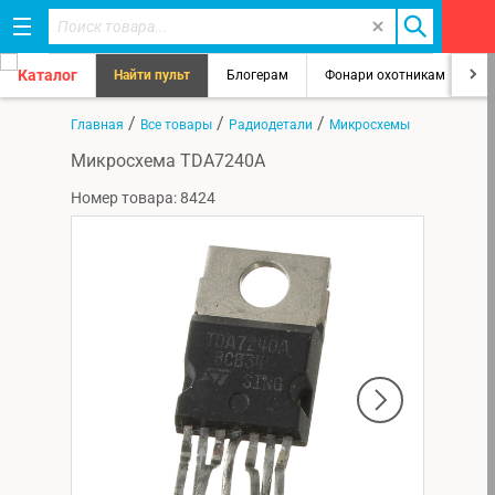
Каталог
Найти пульт
Блогерам
Фонари охотникам
8
/
/
/
Главная
Все товары
Радиодетали
Микросхемы
Микросхема TDA7240A
Номер товара: 8424