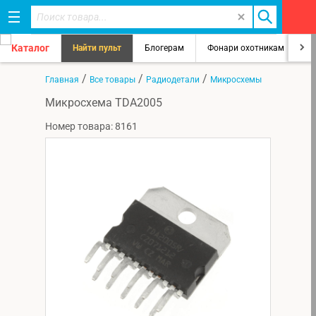
Каталог
Найти пульт
Блогерам
Фонари охотникам
8
/
/
/
Главная
Все товары
Радиодетали
Микросхемы
Микросхема TDA2005
Номер товара: 8161