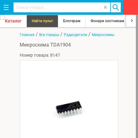
Каталог
Найти пульт
Блогерам
Фонари охотникам
8
/
/
/
Главная
Все товары
Радиодетали
Микросхемы
Микросхема TDA1904
Номер товара: 8147