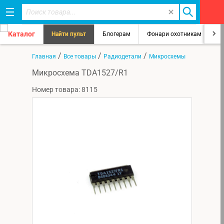
Каталог
Найти пульт
Блогерам
Фонари охотникам
8
/
/
/
Главная
Все товары
Радиодетали
Микросхемы
Микросхема TDA1527/R1
Номер товара: 8115