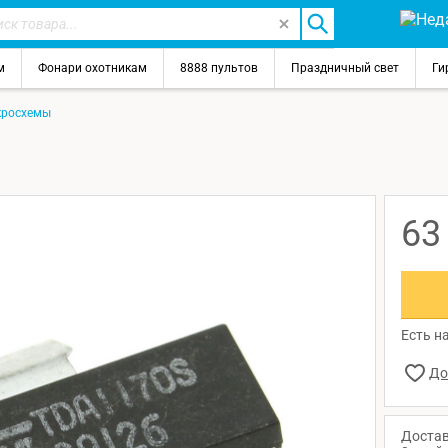
м
Фонари охотникам
8888 пультов
Праздничный свет
Ги
росхемы
6
Есть на
Достав