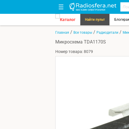
Каталог
Найти пульт
Блогера
/
/
/
Главная
Все товары
Радиодетали
Мик
Микросхема TDA1170S
Номер товара: 8079