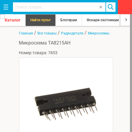
Каталог
Найти пульт
Блогерам
Фонари охотникам
8
/
/
/
Главная
Все товары
Радиодетали
Микросхемы
Микросхема TA8215AH
Номер товара: 7853