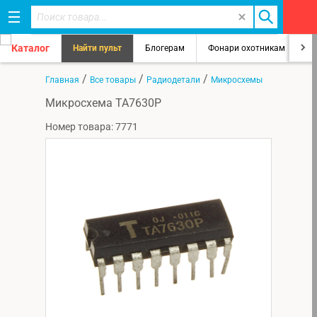
Каталог
Найти пульт
Блогерам
Фонари охотникам
8
/
/
/
Главная
Все товары
Радиодетали
Микросхемы
Микросхема TA7630P
Номер товара: 7771