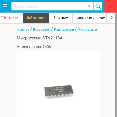
Каталог
Найти пульт
Блогерам
Фонари охотникам
8
/
/
/
Главная
Все товары
Радиодетали
Микросхемы
Микросхема STV2118A
Номер товара: 7608