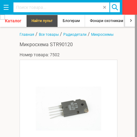
Каталог
Найти пульт
Блогерам
Фонари охотникам
8
/
/
/
Главная
Все товары
Радиодетали
Микросхемы
Микросхема STR90120
Номер товара: 7502