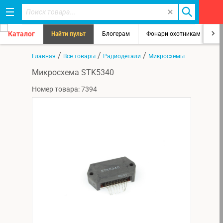
Каталог
Найти пульт
Блогерам
Фонари охотникам
8
/
/
/
Главная
Все товары
Радиодетали
Микросхемы
Микросхема STK5340
Номер товара: 7394