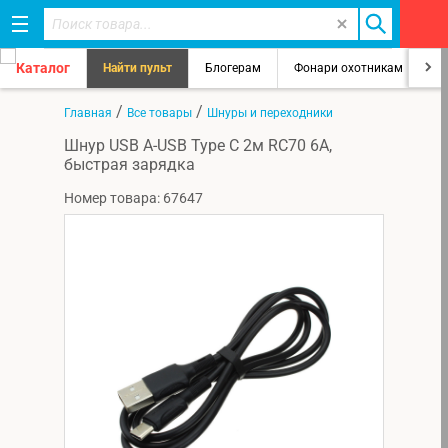
Каталог
Найти пульт
Блогерам
Фонари охотникам
8
/
/
Главная
Все товары
Шнуры и переходники
Шнур USB A-USB Type C 2м RC70 6A,
быстрая зарядка
Номер товара: 67647