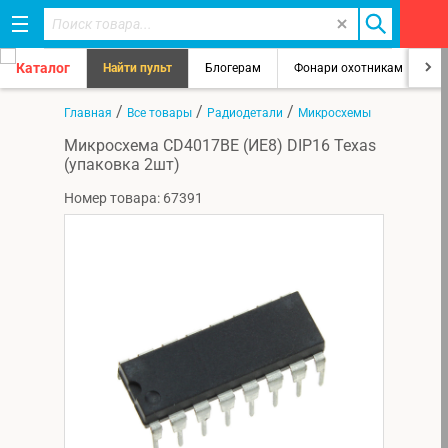
Каталог
Найти пульт
Блогерам
Фонари охотникам
8
/
/
/
Главная
Все товары
Радиодетали
Микросхемы
Микросхема CD4017BE (ИЕ8) DIP16 Texas
(упаковка 2шт)
Номер товара: 67391