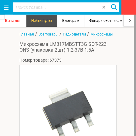
Каталог
Найти пульт
Блогерам
Фонари охотникам
8
/
/
/
Главная
Все товары
Радиодетали
Микросхемы
Микросхема LM317MBSTT3G SOT-223
ONS (упаковка 2шт) 1.2-37В 1.5А
Номер товара: 67373