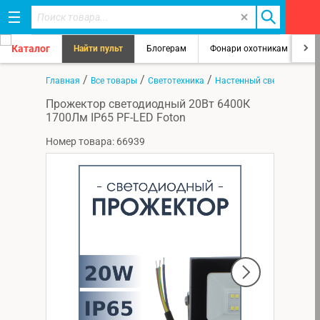
Каталог
Найти пульт
Блогерам
Фонари охотникам
8
/
/
/
Главная
Все товары
Светотехника
Настенный светильник
Прожектор светодиодный 20Вт 6400К
1700Лм IP65 PF-LED Foton
Номер товара: 66939