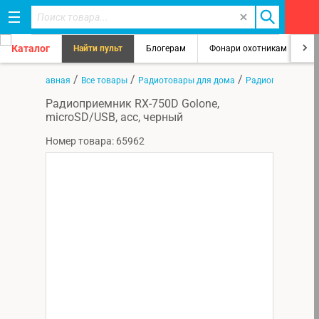
Каталог
Найти пульт
Блогерам
Фонари охотникам
8
/
/
/
Главная
Все товары
Радиотовары для дома
Радиоприемники
Радиоприемник RX-750D Golone,
microSD/USB, acc, черный
Номер товара: 65962