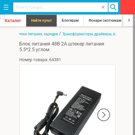
Каталог
Найти пульт
Блогерам
Фонари охотникам
8
/
/
товары
Блоки питания, зарядки
Трансформаторы, драйверы, блоки питан
Блок питания 48В 2А штекер питания
5.5*2.5 углом
Номер товара: 64381