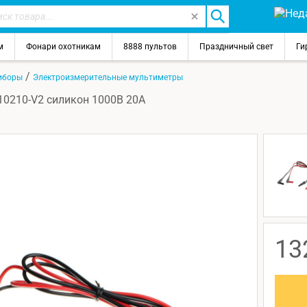
м
Фонари охотникам
8888 пультов
Праздничный свет
Ги
/
иборы
Электроизмерительные мультиметры
0210-V2 силикон 1000В 20А
13