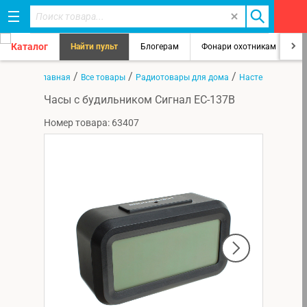
Каталог
Найти пульт
Блогерам
Фонари охотникам
8
/
/
/
Главная
Все товары
Радиотовары для дома
Настенные часы
Часы с будильником Сигнал EC-137B
Номер товара: 63407