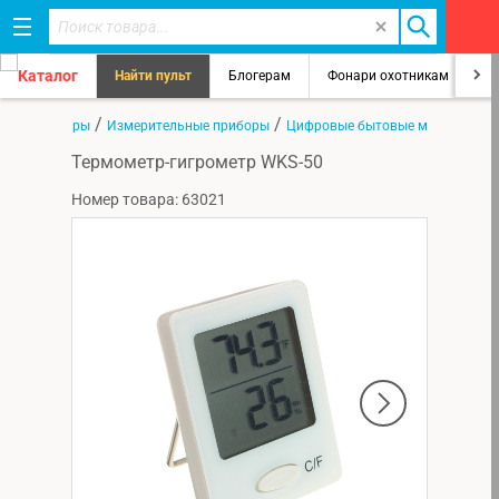
Каталог
Найти пульт
Блогерам
Фонари охотникам
8
/
/
/
я
Все товары
Измерительные приборы
Цифровые бытовые метеостанц
Термометр-гигрометр WKS-50
Номер товара: 63021