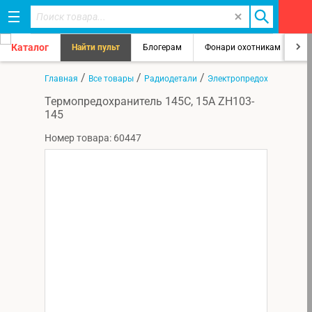
Каталог
Найти пульт
Блогерам
Фонари охотникам
8
/
/
/
Главная
Все товары
Радиодетали
Электропредохранители
Термопредохранитель 145C, 15А ZH103-
145
Номер товара: 60447