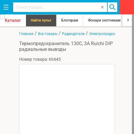
Каталог
Найти пульт
Блогерам
Фонари охотникам
8
/
/
/
Главная
Все товары
Радиодетали
Электропредохранители
Термопредохранитель 130C, 3А Ruichi DIP
радиальные выводы
Номер товара: 60445