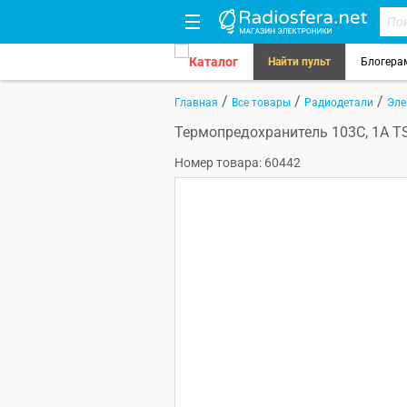
Каталог
Найти пульт
Блогера
/
/
/
Главная
Все товары
Радиодетали
Эле
Термопредохранитель 103C, 1A T
Номер товара: 60442