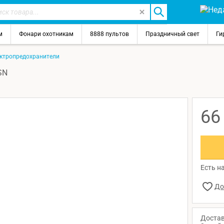
м
Фонари охотникам
8888 пультов
Праздничный свет
Ги
ктропредохранители
SN
6
Есть на
Достав