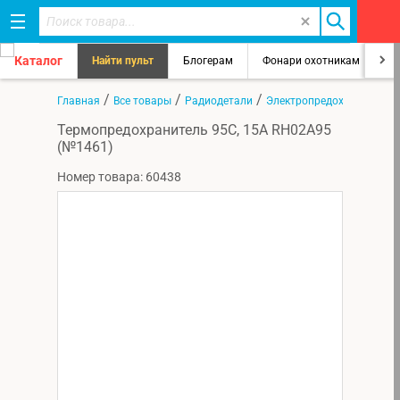
Каталог
Найти пульт
Блогерам
Фонари охотникам
8
/
/
/
Главная
Все товары
Радиодетали
Электропредохранители
Термопредохранитель 95C, 15А RH02A95
(№1461)
Номер товара: 60438