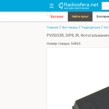
Каталог
Найти пульт
Блогера
/
/
/
Главная
Все товары
Радиодетали
Опт
PVI5033R, DIP8, IR, Фотогальвани
Номер товара: 54865