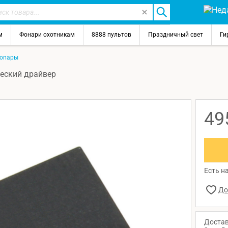
м
Фонари охотникам
8888 пультов
Праздничный свет
Ги
опары
ческий драйвер
49
Есть на
Достав