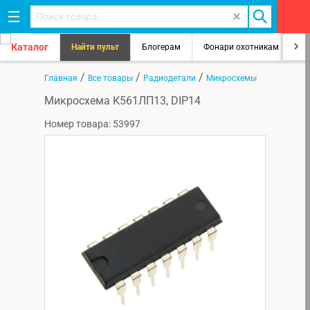
Каталог
Найти пульт
Блогерам
Фонари охотникам
8
/
/
/
Главная
Все товары
Радиодетали
Микросхемы
Микросхема К561ЛП13, DIP14
Номер товара: 53997