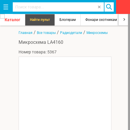
Каталог
Найти пульт
Блогерам
Фонари охотникам
8
/
/
/
Главная
Все товары
Радиодетали
Микросхемы
Микросхема LA4160
Номер товара: 5367