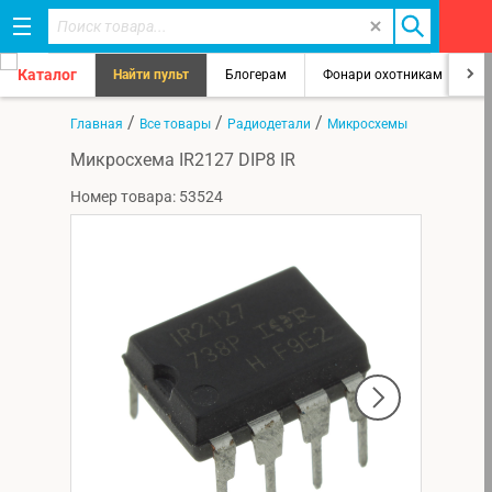
Каталог
Найти пульт
Блогерам
Фонари охотникам
8
/
/
/
Главная
Все товары
Радиодетали
Микросхемы
Микросхема IR2127 DIP8 IR
Номер товара: 53524