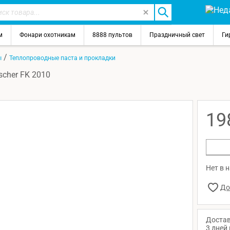
м
Фонари охотникам
8888 пультов
Праздничный свет
Ги
/
ы
Теплопроводные паста и прокладки
cher FK 2010
19
Нет в 
Достав
3 дней 