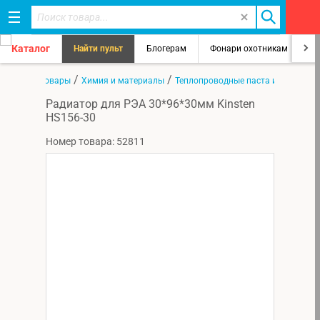
Каталог
Найти пульт
Блогерам
Фонари охотникам
8
/
/
/
ная
Все товары
Химия и материалы
Теплопроводные паста и прокладк
Радиатор для РЭА 30*96*30мм Kinsten
HS156-30
Номер товара: 52811