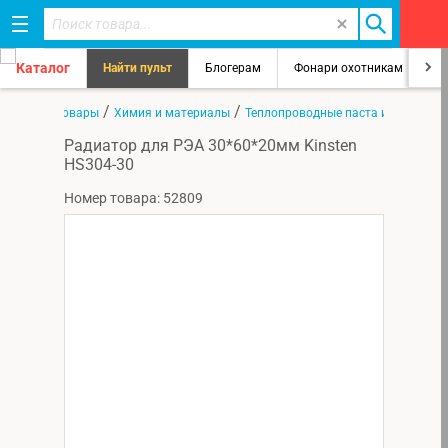
Каталог
Найти пульт
Блогерам
Фонари охотникам
8
/
/
/
ная
Все товары
Химия и материалы
Теплопроводные паста и прокладк
Радиатор для РЭА 30*60*20мм Kinsten
HS304-30
Номер товара: 52809