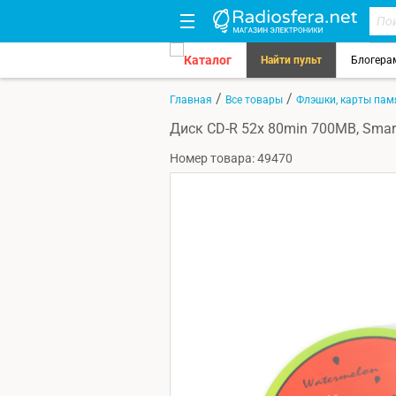
Каталог
Найти пульт
Блогера
/
/
Главная
Все товары
Флэшки, карты па
Диск CD-R 52x 80min 700MB, Sma
Номер товара: 49470