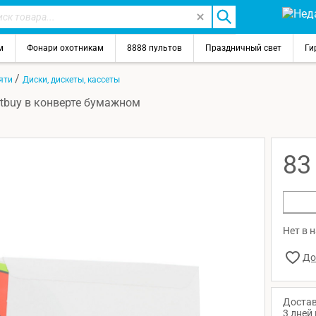
м
Фонари охотникам
8888 пультов
Праздничный свет
Ги
/
мяти
Диски, дискеты, кассеты
rtbuy в конверте бумажном
8
Нет в 
Достав
3 дней 