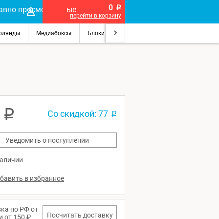
0
p
перейти в корзину
рлянды
Медиабоксы
Блоки питания
Лупы
Сувениры на п
3
p
Со скидкой: 77
p
Уведомить о поступлении
наличии
ка по РФ от
Посчитать доставку
и от 150 ₽