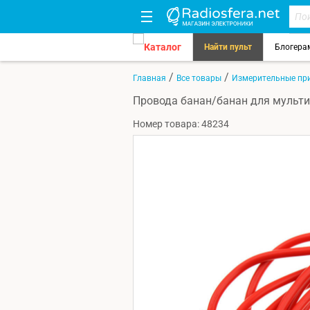
Каталог
Найти пульт
Блогера
/
/
Главная
Все товары
Измерительные пр
Провода банан/банан для мультим
Номер товара: 48234