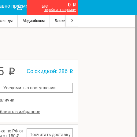
0
p
перейти в корзину
рлянды
Медиабоксы
Блоки питания
Лупы
Сувениры на п
5
p
Со скидкой: 286
p
Уведомить о поступлении
наличии
ка по РФ от
Посчитать доставку
и от 150 ₽