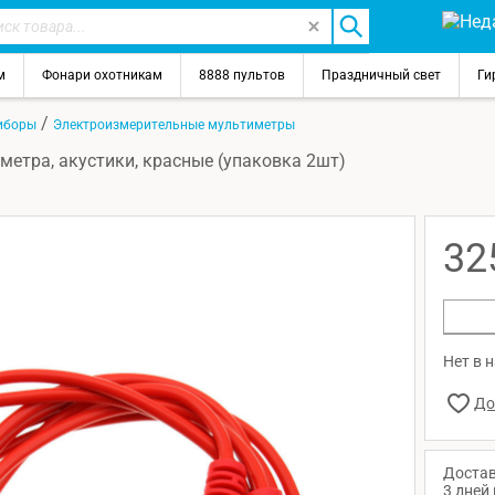
м
Фонари охотникам
8888 пультов
Праздничный свет
Ги
/
иборы
Электроизмерительные мультиметры
етра, акустики, красные (упаковка 2шт)
32
Нет в 
Достав
3 дней 