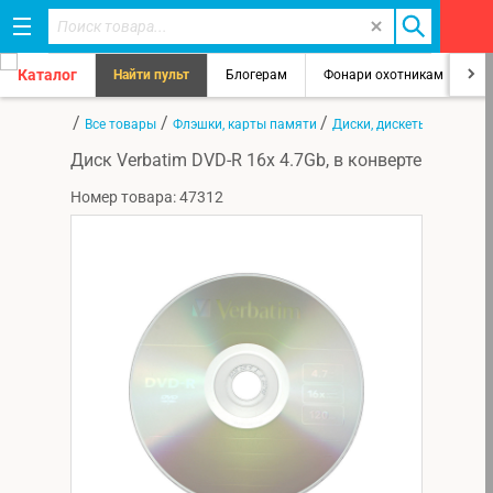
Каталог
Найти пульт
Блогерам
Фонари охотникам
8
/
/
/
Главная
Все товары
Флэшки, карты памяти
Диски, дискеты, кассеты
Диск Verbatim DVD-R 16x 4.7Gb, в конверте
Номер товара: 47312