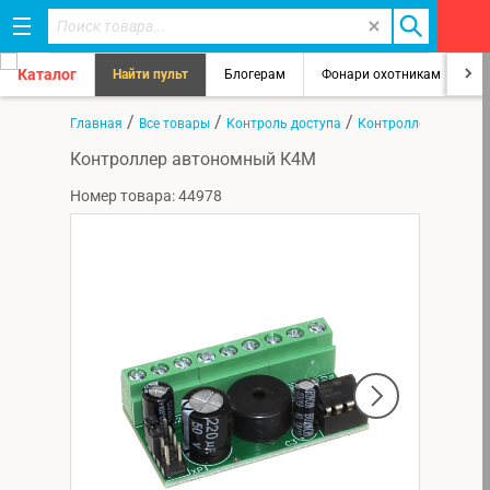
Каталог
Найти пульт
Блогерам
Фонари охотникам
8
/
/
/
Главная
Все товары
Контроль доступа
Контроллеры
Контроллер автономный К4М
Номер товара: 44978