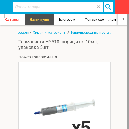
Каталог
Найти пульт
Блогерам
Фонари охотникам
8
/
/
/
ная
Все товары
Химия и материалы
Теплопроводные паста и прокладк
Термопаста HY510 шприцы по 10мл,
упаковка 5шт
Номер товара: 44130