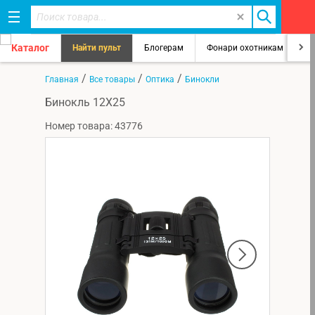
Каталог
Найти пульт
Блогерам
Фонари охотникам
8
/
/
/
Главная
Все товары
Оптика
Бинокли
Бинокль 12Х25
Номер товара: 43776