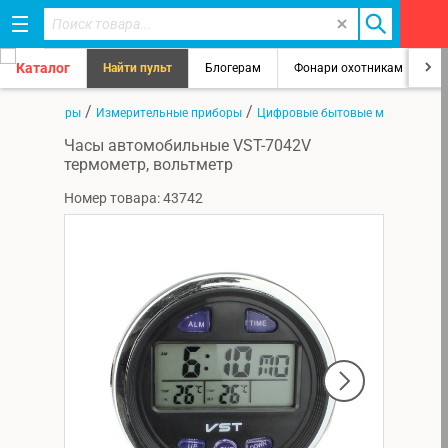
Каталог
Найти пульт
Блогерам
Фонари охотникам
8
/
/
/
я
Все товары
Измерительные приборы
Цифровые бытовые метеостанц
Часы автомобильные VST-7042V
термометр, вольтметр
Номер товара: 43742