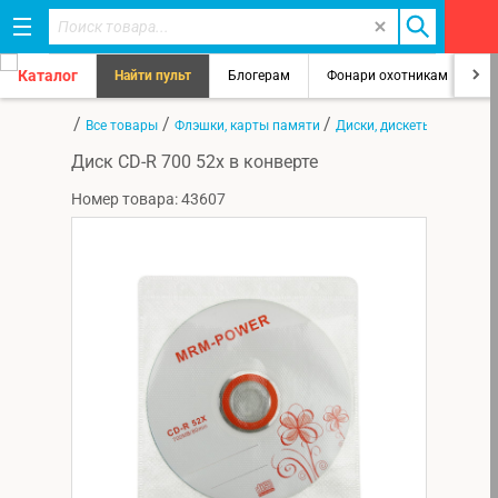
Каталог
Найти пульт
Блогерам
Фонари охотникам
8
/
/
/
Главная
Все товары
Флэшки, карты памяти
Диски, дискеты, кассеты
Диск CD-R 700 52x в конверте
Номер товара: 43607