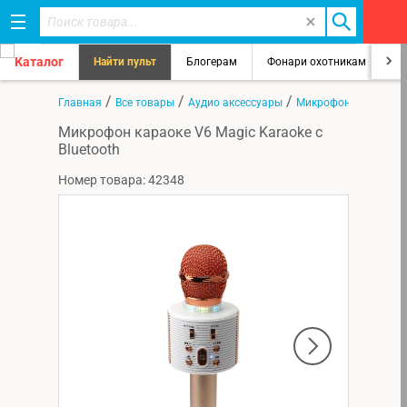
Каталог
Найти пульт
Блогерам
Фонари охотникам
8
/
/
/
Главная
Все товары
Аудио аксессуары
Микрофоны
Микрофон караоке V6 Magic Karaoke c
Bluetooth
Номер товара: 42348