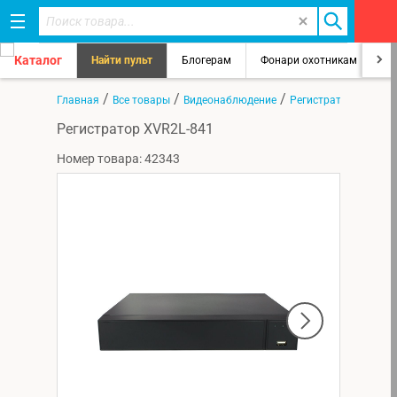
Каталог
Найти пульт
Блогерам
Фонари охотникам
8
/
/
/
Главная
Все товары
Видеонаблюдение
Регистраторы
Регистратор XVR2L-841
Номер товара: 42343