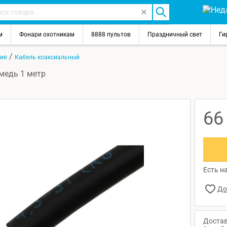
м
Фонари охотникам
8888 пультов
Праздничный свет
Ги
/
ция
Кабель коаксиальный
медь 1 метр
6
Есть н
Достав