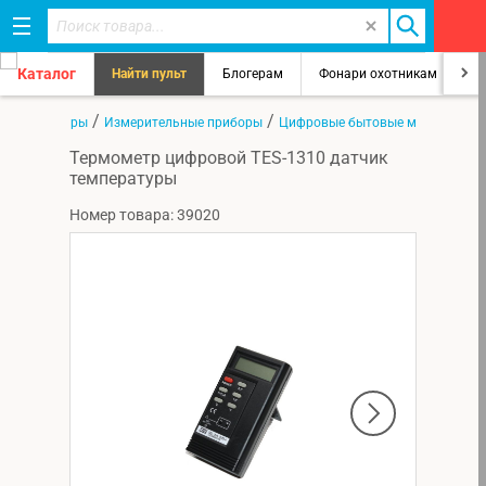
Каталог
Найти пульт
Блогерам
Фонари охотникам
8
/
/
/
я
Все товары
Измерительные приборы
Цифровые бытовые метеостанц
Термометр цифровой TES-1310 датчик
температуры
Номер товара: 39020