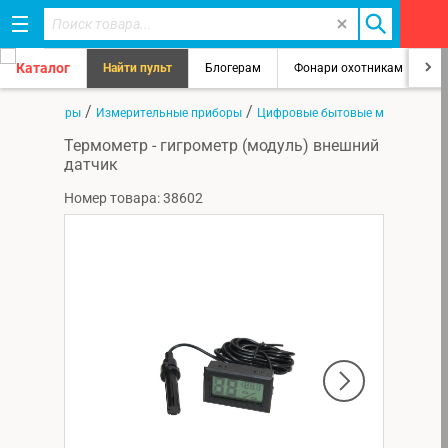
Каталог
Найти пульт
Блогерам
Фонари охотникам
8
/
/
/
я
Все товары
Измерительные приборы
Цифровые бытовые метеостанц
Термометр - гигрометр (модуль) внешний
датчик
Номер товара: 38602